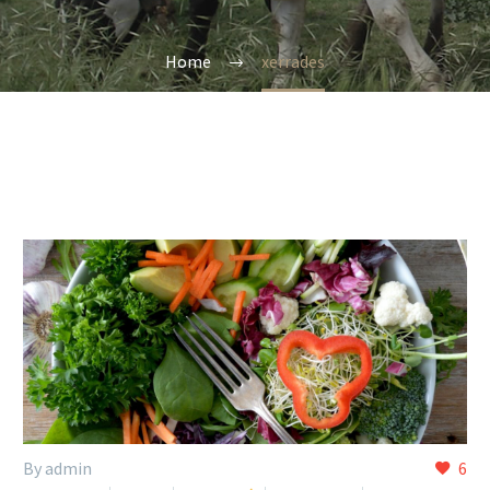
Home
xerrades
By admin
6