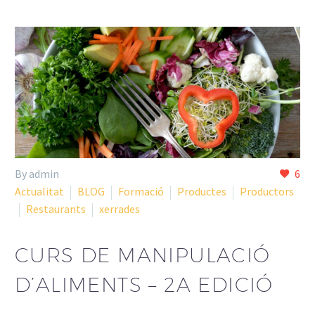
By admin
6
Actualitat
BLOG
Formació
Productes
Productors
Restaurants
xerrades
CURS DE MANIPULACIÓ
D’ALIMENTS – 2A EDICIÓ