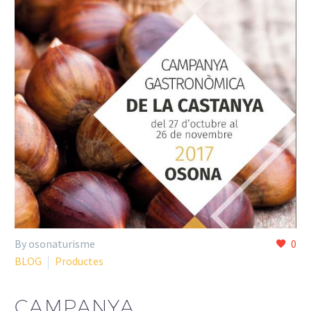
By osonaturisme
0
BLOG
Productes
CAMPANYA