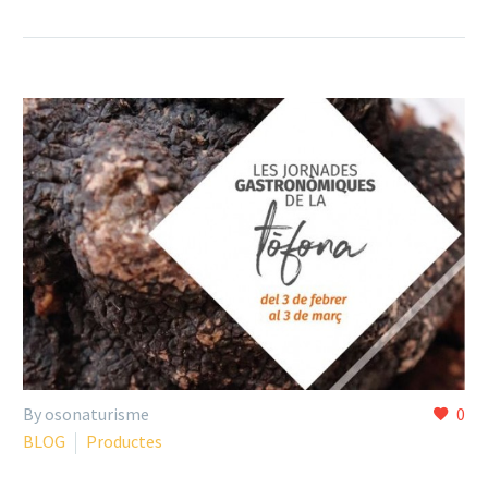
By osonaturisme
0
BLOG
Productes