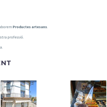
laborem
Productes artesans
.
stra professió.
a.
ENT