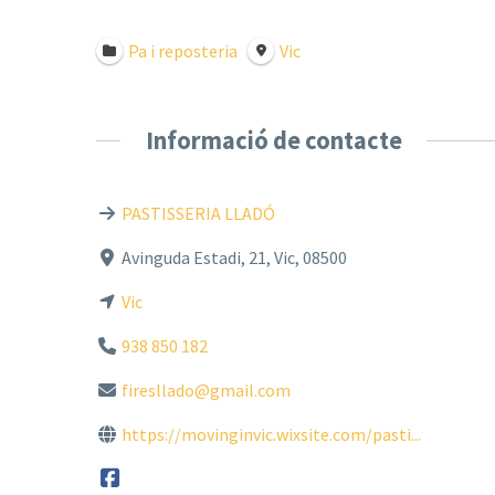
Pa i reposteria
Vic
Informació de contacte
PASTISSERIA LLADÓ
Avinguda Estadi, 21, Vic, 08500
Vic
938 850 182
firesllado@gmail.com
https://movinginvic.wixsite.com/pasti...