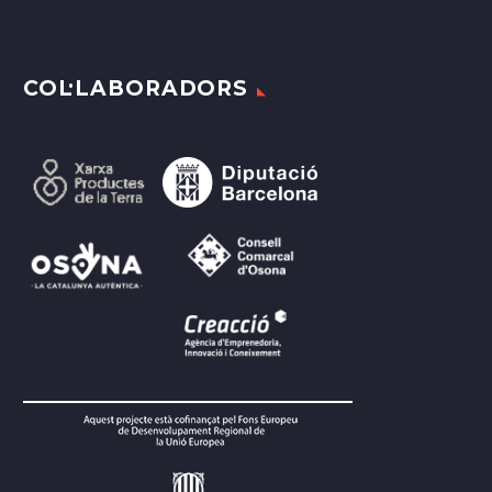
COL·LABORADORS