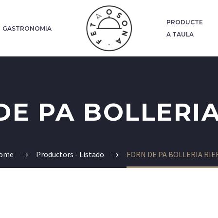
PRODUCTE
GASTRONOMIA
A TAULA
DE PA BOLLERIA
ome
Productors - Listado
FORN DE PA BOLLERIA RIE