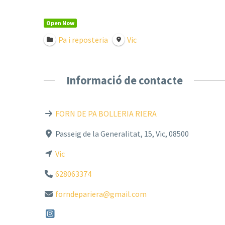
Open Now
Pa i reposteria
Vic
Informació de contacte
FORN DE PA BOLLERIA RIERA
Passeig de la Generalitat, 15, Vic, 08500
Vic
628063374
forndepariera@gmail.com