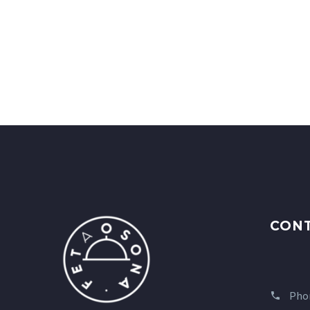
CON
Pho