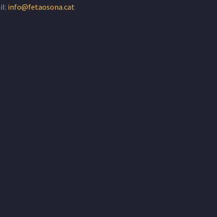
il:
info@fetaosona.cat