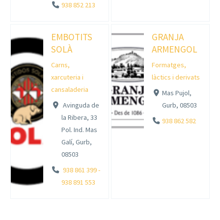
938 852 213
EMBOTITS
GRANJA
SOLÀ
ARMENGOL
Carns,
Formatges,
xarcuteria i
làctics i derivats
cansaladeria
Mas Pujol,
Avinguda de
Gurb, 08503
la Ribera, 33
938 862 582
Pol. Ind. Mas
Galí, Gurb,
08503
938 861 399 -
938 891 553