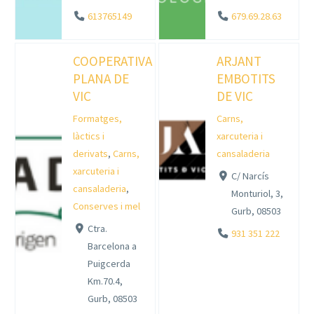
613765149
679.69.28.63
COOPERATIVA
ARJANT
PLANA DE
EMBOTITS
VIC
DE VIC
Formatges,
Carns,
làctics i
xarcuteria i
derivats
,
Carns,
cansaladeria
xarcuteria i
C/ Narcís
cansaladeria
,
Monturiol, 3,
Conserves i mel
Gurb, 08503
Ctra.
931 351 222
Barcelona a
Puigcerda
Km.70.4,
Gurb, 08503