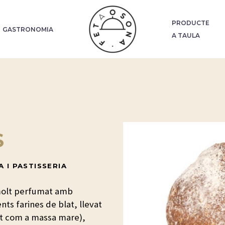
PRODUCTE
GASTRONOMIA
A TAULA
S
 I PASTISSERIA
a molt perfumat amb
ts farines de blat, llevat
ut com a massa mare),