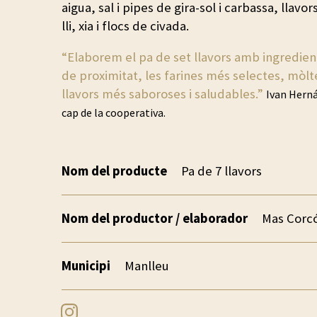
aigua, sal i pipes de gira-sol i carbassa, llavo
lli, xia i flocs de civada.
“Elaborem el pa de set llavors amb ingredients
de proximitat, les farines més selectes, mòlte
llavors més saboroses i saludables.”
Ivan Herná
cap de la cooperativa.
Nom del producte
Pa de 7 llavors
Nom del productor / elaborador
Mas Corc
Municipi
Manlleu