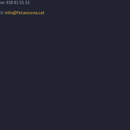
ne:
938 81 55 33
il:
info@fetaosona.cat