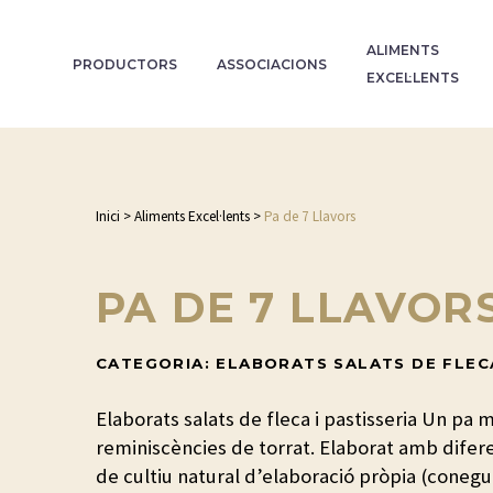
ALIMENTS
PRODUCTORS
ASSOCIACIONS
EXCEL·LENTS
Inici
>
Aliments Excel·lents
>
Pa de 7 Llavors
PA DE 7 LLAVOR
CATEGORIA: ELABORATS SALATS DE FLECA
Elaborats salats de fleca i pastisseria Un p
reminiscències de torrat. Elaborat amb diferen
de cultiu natural d’elaboració pròpia (coneg