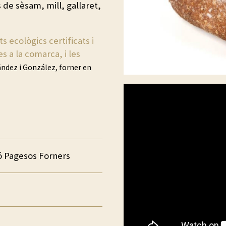
rs de sèsam, mill, gallaret,
 ecològics certificats i
s a la comarca, i les
ndez i González, forner en
ó Pagesos Forners