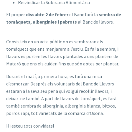
Reivindicar la Sobirania Alimentària
El proper
dissabte 2 de febrer
el Banc farà la
sembra de
tomàquets, alberginies i pebrots
al Banc de llavors.
Consisteix en un acte públic on es sembraran els
tomàquets que ens menjarem a l’estiu. Es fa la sembra, i
llavors es porten les llavors plantades a uns planters de
Mataró que ens els cuiden fins que són aptes per plantar.
Durant el matí, a primera hora, es farà una mica
d’esmorzar. Després els voluntaris del Banc de Llavors
estaran a la seva seu per a qui volgui recollir llavors, i
deixar-ne també. A part de llavors de tomàquet, es farà
també sembra de albergínia, albergínia blanca, bitxos,
porros i api, tot varietats de la comarca d’Osona.
Hi esteu tots convidats!