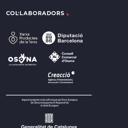
COL·LABORADORS