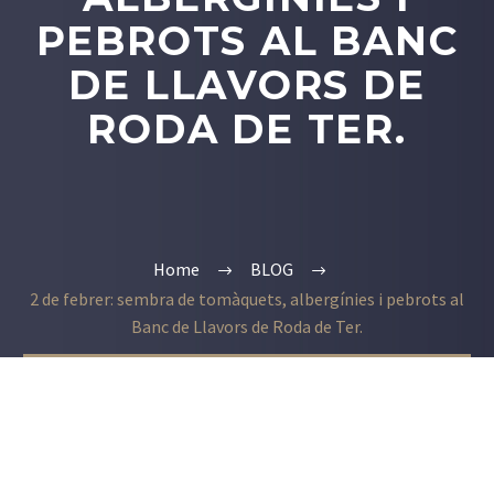
PEBROTS AL BANC
DE LLAVORS DE
RODA DE TER.
Home
BLOG
2 de febrer: sembra de tomàquets, albergínies i pebrots al
Banc de Llavors de Roda de Ter.