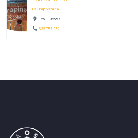
Pa i reposteria
seva, 08553
666 755 952