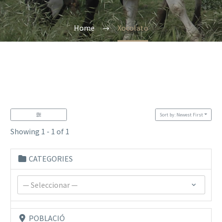
Home
Xocolato
Sort by: Newest First
Showing 1 - 1 of 1
CATEGORIES
— Seleccionar —
POBLACIÓ