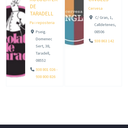
DE
Cervesa
TARADELL
C/ Gran, 1,
Pa i reposteria
Calldetenes,
Pseig.
08506
Domenec
938 863 142
Sert, 38,
Taradell,
08552
938 801 026 -
938 800 826