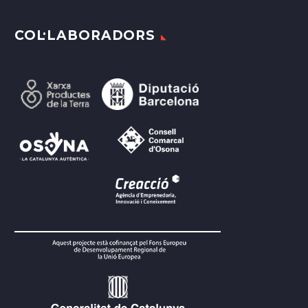
COL·LABORADORS