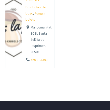
Productes del
bosc
,
Fongs i
bolets
Mancomunitat,
30 B, Santa
Eulàlia de
Riuprimer,
08505
660 913 593