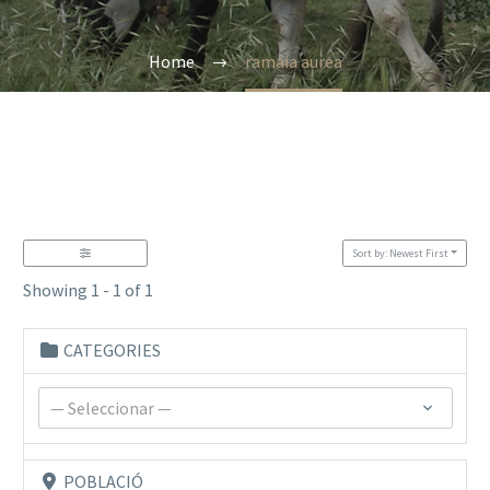
Home
ramaia aurea
Sort by: Newest First
Showing 1 - 1 of 1
CATEGORIES
— Seleccionar —
POBLACIÓ