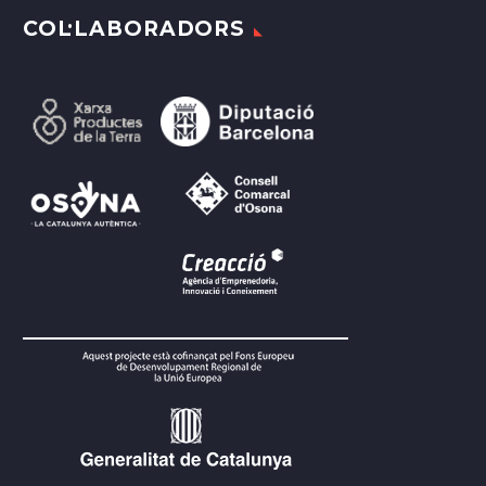
COL·LABORADORS