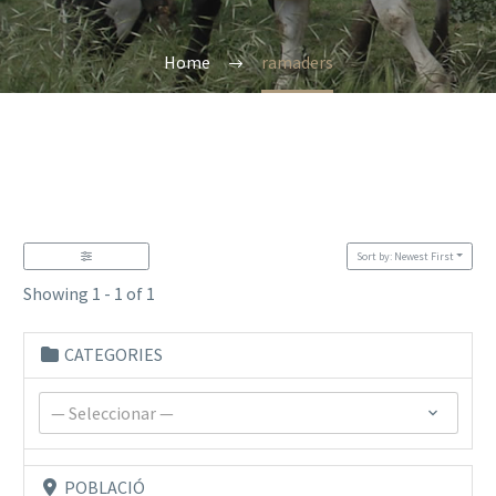
Home
ramaders
Sort by: Newest First
Showing 1 - 1 of 1
CATEGORIES
— Seleccionar —
POBLACIÓ