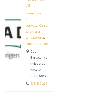
VIC
Formatges,
làctics i
derivats
,
Carns,
xarcuteria i
cansaladeria
,
Conserves i mel
Ctra.
Barcelona a
Puigcerda
Km.70.4,
Gurb, 08503
938 852 213