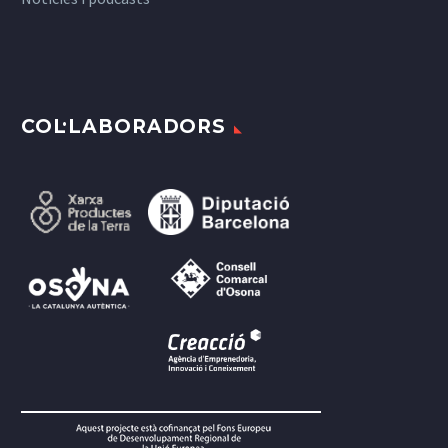
COL·LABORADORS