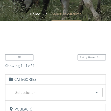
Home
panet de cúrcuma
Sort by: Newest First
Showing 1 - 1 of 1
CATEGORIES
— Seleccionar —
POBLACIÓ