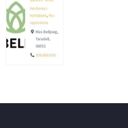
Verdures i
hortalises
,
Pa i
reposteria
Mas Bellpuig,
Taradell,
08552
938 800 878