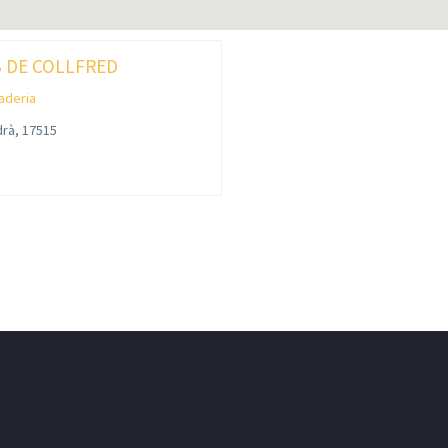
S DE COLLFRED
laderia
idrà, 17515