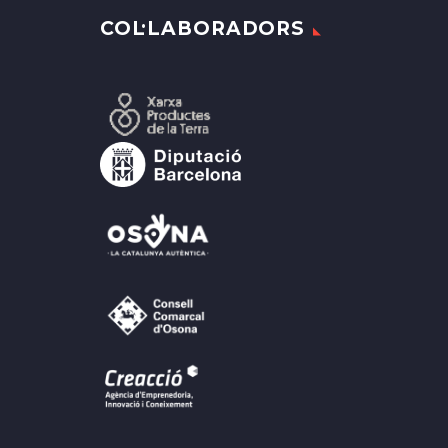
COL·LABORADORS