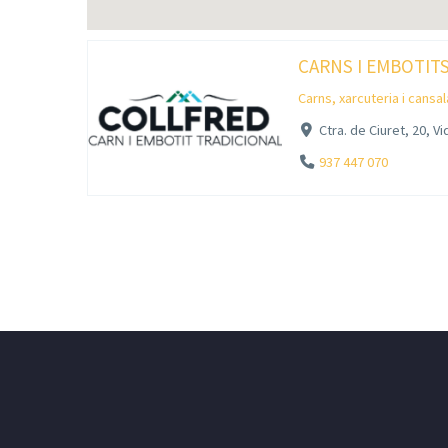
CARNS I EMBOTIT
Carns, xarcuteria i cansa
Ctra. de Ciuret, 20, V
937 447 070