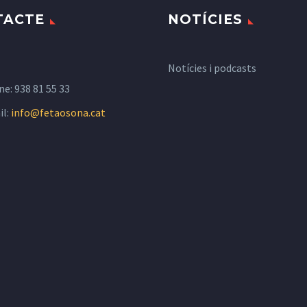
TACTE
NOTÍCIES
Notícies i podcasts
ne:
938 81 55 33
il:
info@fetaosona.cat