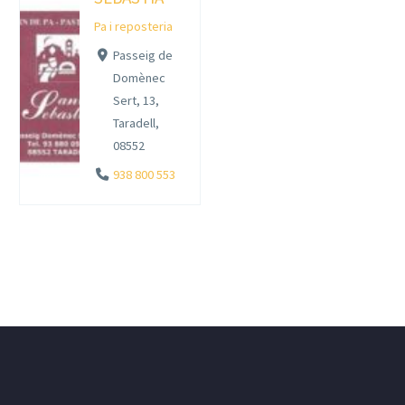
Pa i reposteria
Passeig de
Domènec
Sert, 13,
Taradell,
08552
938 800 553