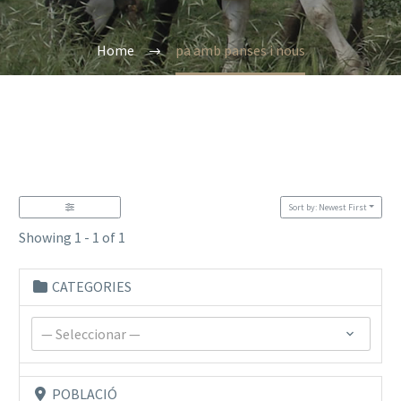
Home
pa amb panses i nous
Sort by: Newest First
Showing 1 - 1 of 1
CATEGORIES
— Seleccionar —
POBLACIÓ