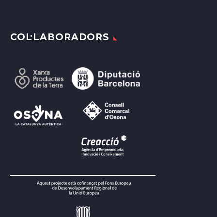
COL·LABORADORS