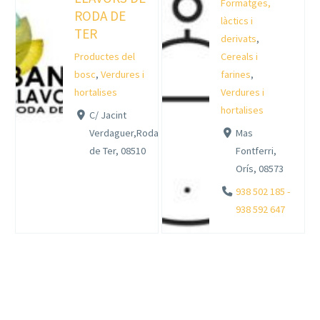
Formatges,
RODA DE
làctics i
TER
derivats
,
Productes del
Cereals i
bosc
,
Verdures i
farines
,
hortalises
Verdures i
hortalises
C/ Jacint
Verdaguer,Roda
Mas
de Ter, 08510
Fontferri,
Orís, 08573
938 502 185 -
938 592 647