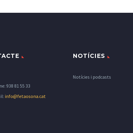
TACTE
NOTÍCIES
Notícies i podcasts
ne:
938 81 55 33
il:
info@fetaosona.cat