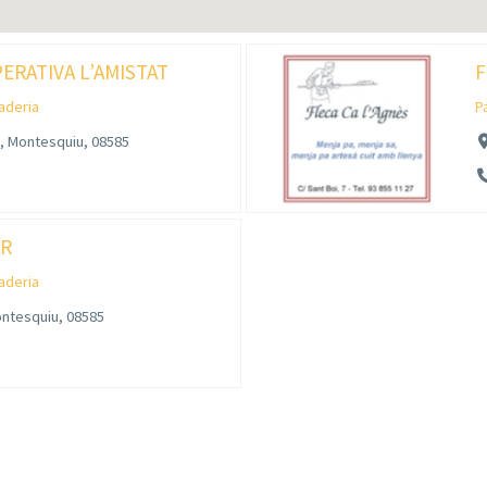
ERATIVA L’AMISTAT
F
laderia
P
7, Montesquiu, 08585
AR
laderia
ontesquiu, 08585