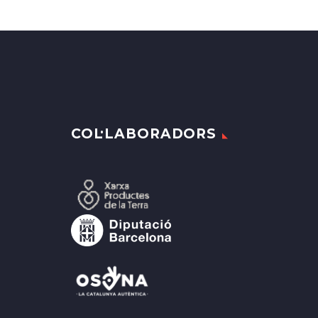
COL·LABORADORS