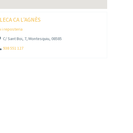
LECA CA L’AGNÈS
a i reposteria
C/ Sant Boi, 7, Montesquiu, 08585
938 551 127