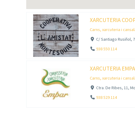
XARCUTERIA COOP
Carns, xarcuteria i cansa
C/ Santiago Rusiñol, 
938 550 114
XARCUTERIA EMP
Carns, xarcuteria i cansa
Ctra. De Ribes, 11, M
938 529 114