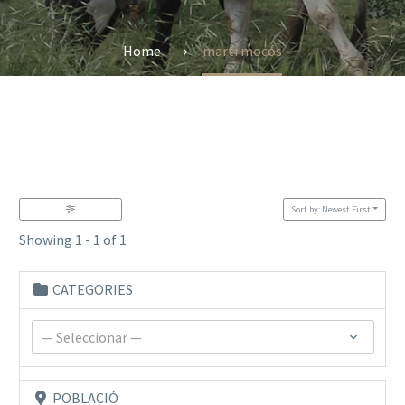
Home
martí mocós
Sort by: Newest First
Showing 1 - 1 of 1
CATEGORIES
— Seleccionar —
POBLACIÓ