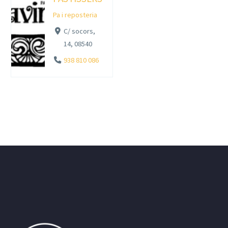
Pa i reposteria
C/ socors,
14, 08540
938 810 086