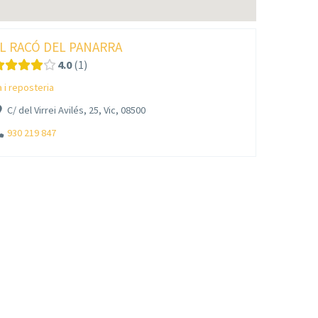
L RACÓ DEL PANARRA
4.0
1
a i reposteria
C/ del Virrei Avilés, 25, Vic, 08500
930 219 847