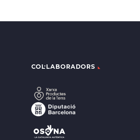
COL·LABORADORS