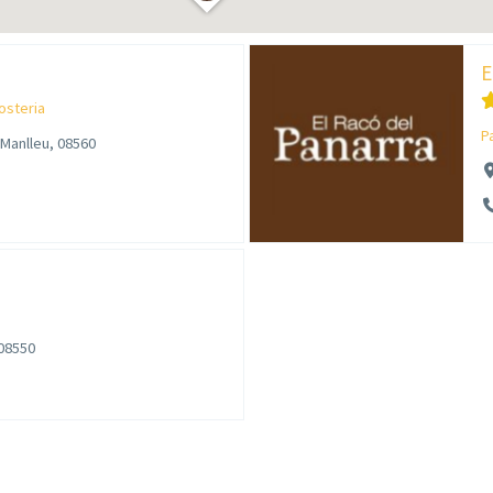
E
posteria
P
 Manlleu, 08560
 08550