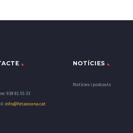
TACTE
NOTÍCIES
Notícies i podcasts
ne:
938 81 55 33
il:
info@fetaosona.cat