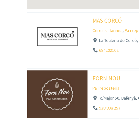
MAS CORCÓ
Cereals i farines
,
Pa i re
La Teuleria de Corcó,
684202102
FORN NOU
Pa i reposteria
c/Major 50, Balènyà,
938 898 257