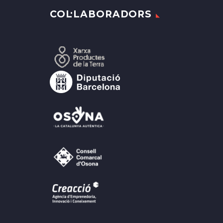
COL·LABORADORS