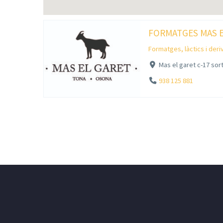
FORMATGES MAS E
Formatges, làctics i deri
Mas el garet c-17 sor
938 125 881