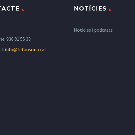
TACTE
NOTÍCIES
Notícies i podcasts
ne:
938 81 55 33
il:
info@fetaosona.cat