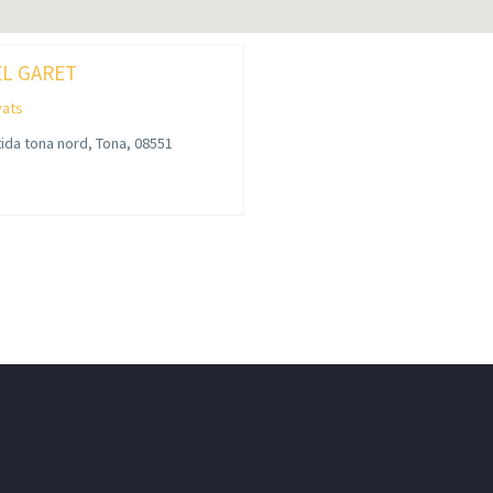
L GARET
vats
tida tona nord, Tona, 08551