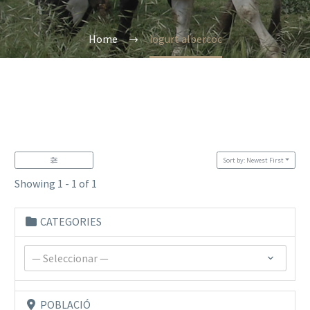
Home
iogurt albercoc
Sort by: Newest First
Showing 1 - 1 of 1
CATEGORIES
— Seleccionar —
POBLACIÓ