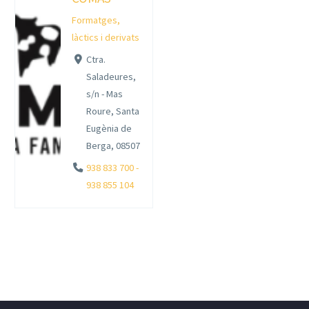
Formatges,
làctics i derivats
Ctra.
Saladeures,
s/n - Mas
Roure, Santa
Eugènia de
Berga, 08507
938 833 700 -
938 855 104