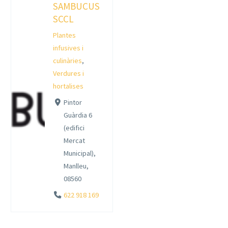
SAMBUCUS
SCCL
Plantes
infusives i
culinàries
,
Verdures i
hortalises
Pintor
Guàrdia 6
(edifici
Mercat
Municipal),
Manlleu,
08560
622 918 169