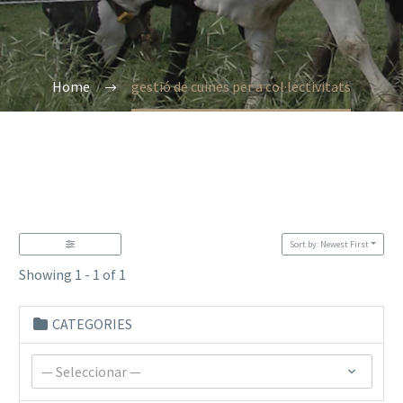
Home
gestió de cuines per a col·lectivitats
Sort by: Newest First
Showing 1 - 1 of 1
CATEGORIES
— Seleccionar —