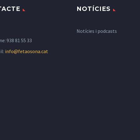
TACTE
NOTÍCIES
Notícies i podcasts
ne:
938 81 55 33
il:
info@fetaosona.cat