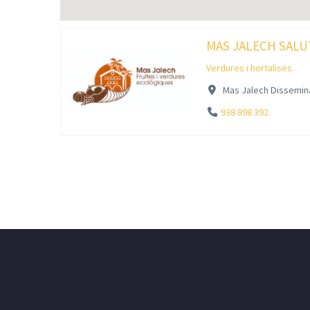
MAS JALECH SALU
Verdures i hortalises
Mas Jalech Dissemina
938 898 392