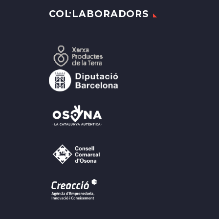
COL·LABORADORS