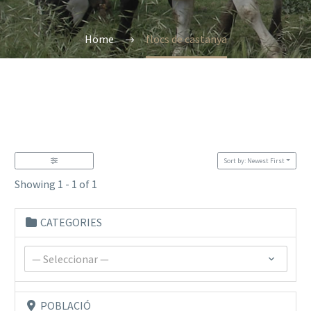
Home
flocs de castanya
Sort by: Newest First
Showing 1 - 1 of 1
CATEGORIES
— Seleccionar —
POBLACIÓ