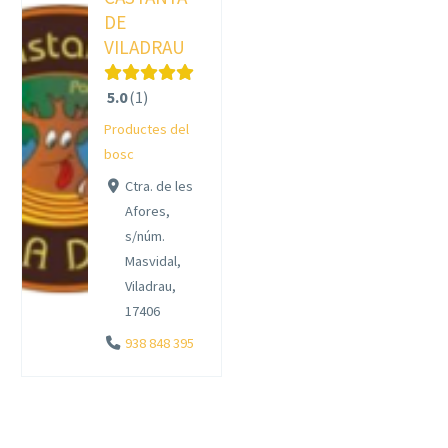
DE
VILADRAU
5.0
1
Productes del
bosc
Ctra. de les
Afores,
s/núm.
Masvidal,
Viladrau,
17406
938 848 395