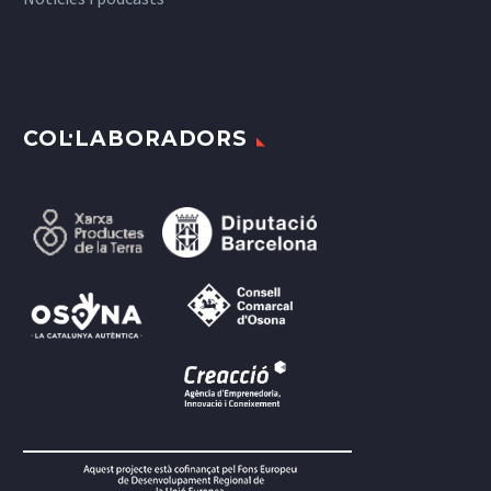
COL·LABORADORS