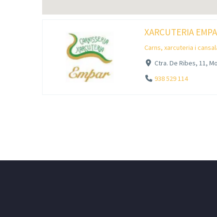
XARCUTERIA EMP
Carns, xarcuteria i cansa
Ctra. De Ribes, 11, M
938 529 114