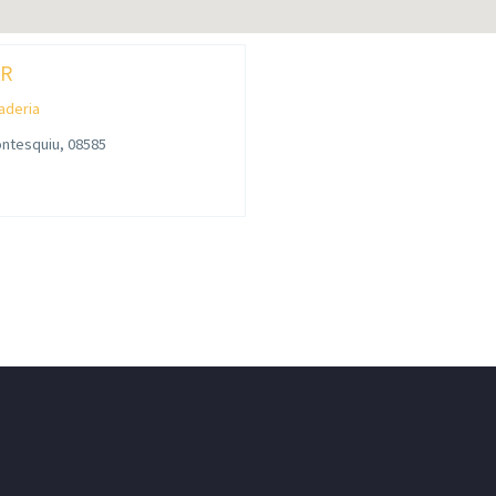
AR
laderia
ontesquiu, 08585