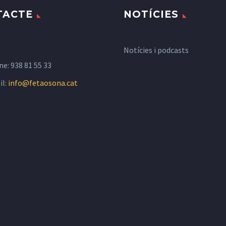
TACTE
NOTÍCIES
Notícies i podcasts
ne:
938 81 55 33
il:
info@fetaosona.cat