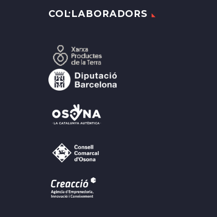
COL·LABORADORS