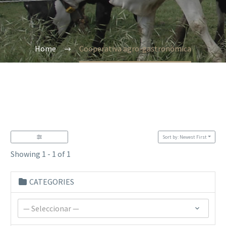
Home
Cooperativa agro-gastronòmica
Sort by: Newest First
Showing 1 - 1 of 1
CATEGORIES
— Seleccionar —