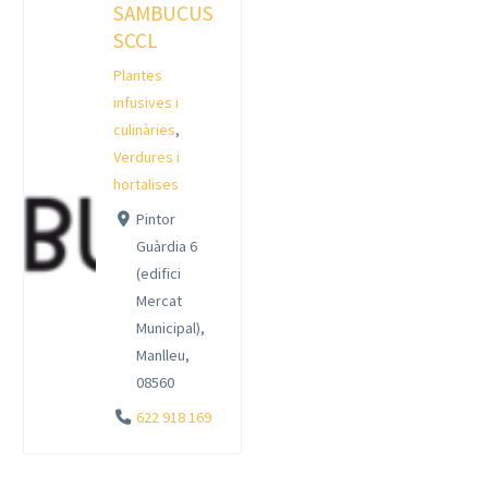
SAMBUCUS
SCCL
Plantes
infusives i
culinàries
,
Verdures i
hortalises
Pintor
Guàrdia 6
(edifici
Mercat
Municipal),
Manlleu,
08560
622 918 169