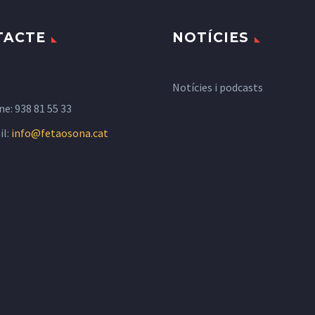
TACTE
NOTÍCIES
Notícies i podcasts
ne:
938 81 55 33
il:
info@fetaosona.cat