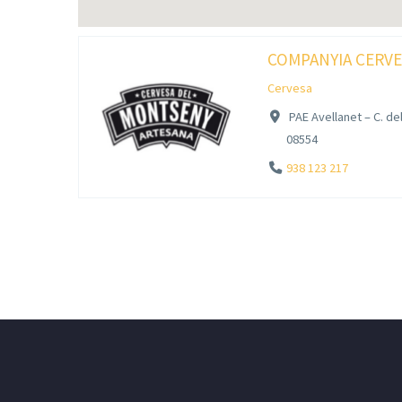
COMPANYIA CERV
Cervesa
PAE Avellanet – C. del
08554
938 123 217