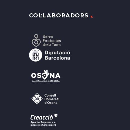
COL·LABORADORS