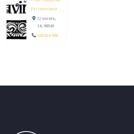
Pa i reposteria
C/ socors,
14, 08540
938 810 086