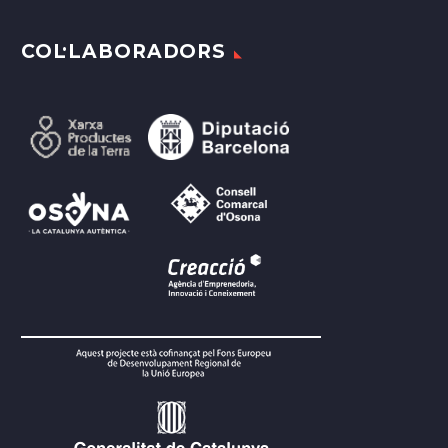
COL·LABORADORS