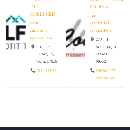
DE
CODINA
COLLFRED
Carns,
Carns,
xarcuteria i
xarcuteria i
cansaladeria
cansaladeria
C/ Sant
Ctra. de
Sebastià, 28,
Ciuret, 20,
Taradell,
Vidrà, 17515
08552
937 447 070
938 801 175 -
938 800 602