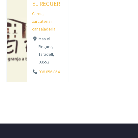
EL REGUER
Carns,
xarcuteria i
cansaladeria
Mas el
Reguer,
Taradell,
08552
938 856 854