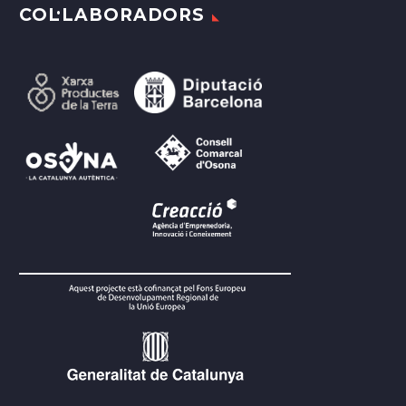
COL·LABORADORS