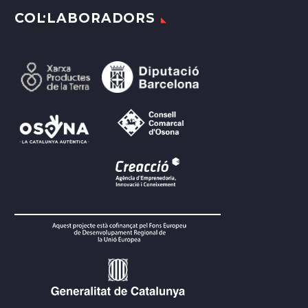
COL·LABORADORS