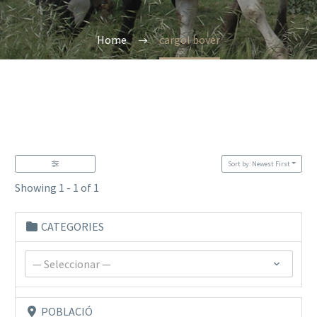
Home
cargol bover
Sort by: Newest First
Showing 1 - 1 of 1
CATEGORIES
— Seleccionar —
POBLACIÓ