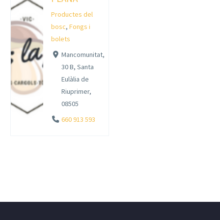
Productes del
bosc
,
Fongs i
bolets
Mancomunitat,
30 B, Santa
Eulàlia de
Riuprimer,
08505
660 913 593