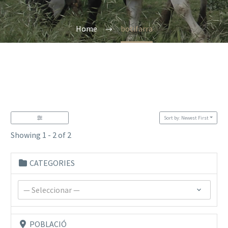
Home
botifarra
Sort by: Newest First
Showing 1 - 2 of 2
CATEGORIES
— Seleccionar —
POBLACIÓ