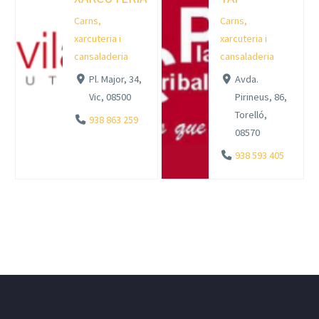
Carns,
Carns,
xarcuteria i
xarcuteria i
cansaladeria
cansaladeria
Pl. Major, 34,
Avda.
Vic, 08500
Pirineus, 86,
Torelló,
938 863 259
08570
938 593 405