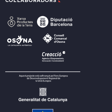
COL·LABORADORS