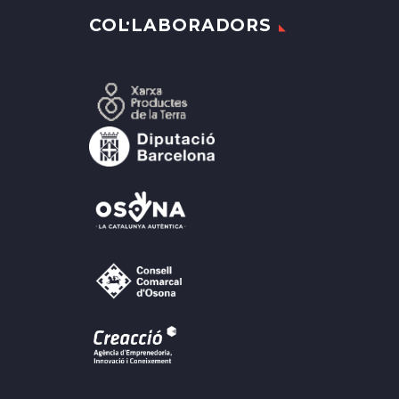
COL·LABORADORS