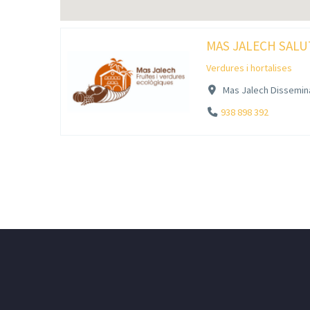
MAS JALECH SALU
Verdures i hortalises
Mas Jalech Dissemina
938 898 392