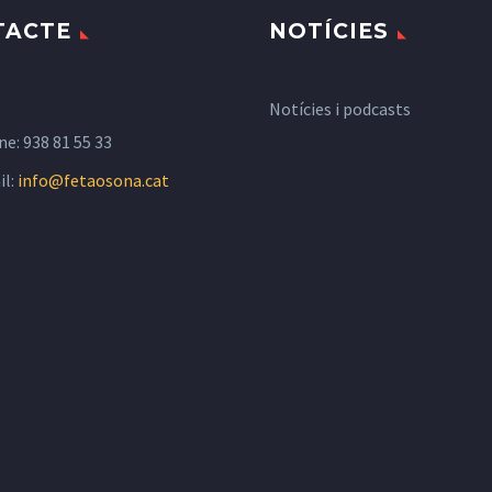
TACTE
NOTÍCIES
Notícies i podcasts
ne:
938 81 55 33
il:
info@fetaosona.cat