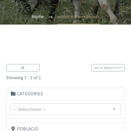
Home
assortit d'arrebosats
Sort by: Newest First
Showing 1 - 1 of 1
CATEGORIES
— Seleccionar —
POBLACIÓ