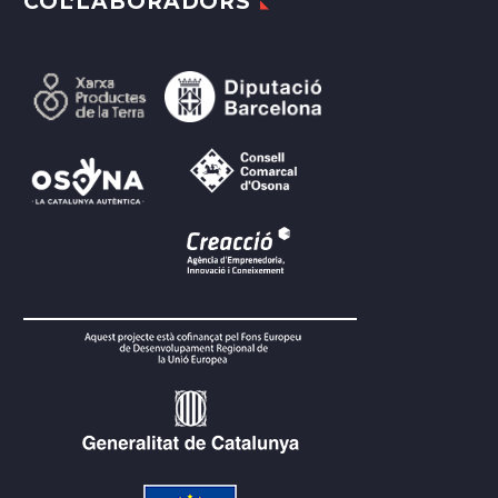
COL·LABORADORS