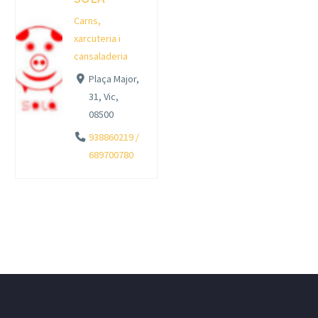
Carns,
xarcuteria i
cansaladeria
Plaça Major,
31, Vic,
08500
938860219 /
689700780