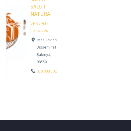
SALUT I
NATURA
Verdures i
hortalises
Mas Jalech
Disseminat
Balenyà,
08550
938 898 392