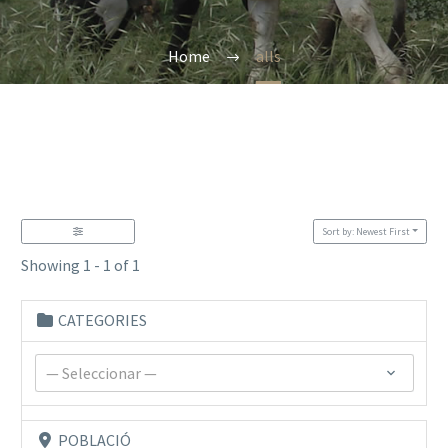
Home
alls
Sort by: Newest First
Showing 1 - 1 of 1
CATEGORIES
— Seleccionar —
POBLACIÓ