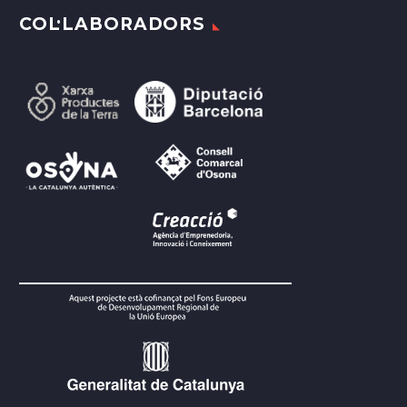
COL·LABORADORS