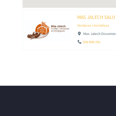
MAS JALECH SALU
Verdures i hortalises
Mas Jalech Dissemina
938 898 392