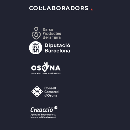
COL·LABORADORS