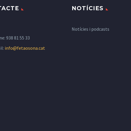
TACTE
NOTÍCIES
Notícies i podcasts
ne:
938 81 55 33
il:
info@fetaosona.cat